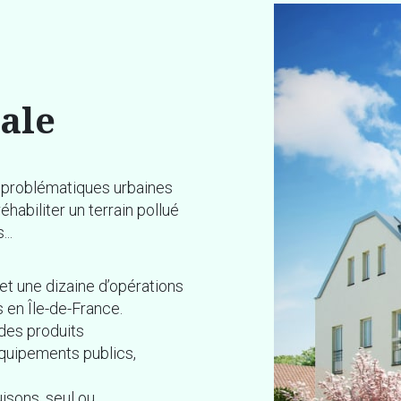
ale
s problématiques urbaines
habiliter un terrain pollué
..
t une dizaine d’opérations
s en
Île-de-France
.
des produits
quipements publics,
isons, seul ou